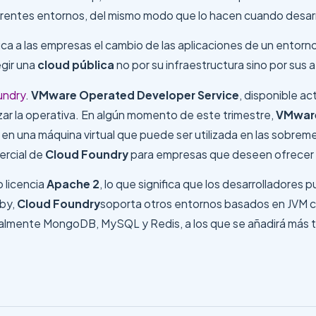
iferentes entornos, del mismo modo que lo hacen cuando desar
ca a las empresas el cambio de las aplicaciones de un entorn
egir una
cloud pública
no por su infraestructura sino por sus a
undry
.
VMware Operated Developer Service
, disponible a
zar la operativa. En algún momento de este trimestre,
VMwar
en una máquina virtual que puede ser utilizada en las sobremes
ercial de
Cloud Foundry
para empresas que deseen ofrecer
 licencia
Apache 2
, lo que significa que los desarrolladores
uby,
Cloud Foundry
soporta otros entornos basados en JVM co
ialmente MongoDB, MySQL y Redis, a los que se añadirá más 