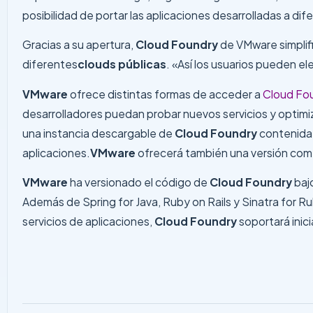
posibilidad de portar las aplicaciones desarrolladas a d
Gracias a su apertura,
Cloud Foundry
de VMware simplifi
diferentes
clouds públicas
. «Así los usuarios pueden el
VMware
ofrece distintas formas de acceder a
Cloud Fo
desarrolladores puedan probar nuevos servicios y optimi
una instancia descargable de
Cloud Foundry
contenida 
aplicaciones.
VMware
ofrecerá también una versión com
VMware
ha versionado el código de
Cloud Foundry
bajo
Además de Spring for Java, Ruby on Rails y Sinatra for R
servicios de aplicaciones,
Cloud Foundry
soportará inic