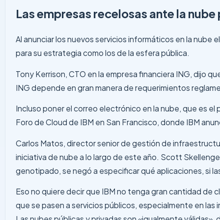
Las empresas recelosas ante la nube 
Al anunciar los nuevos servicios informáticos en la nube e
para su estrategia como los de la esfera pública.
Tony Kerrison, CTO en la empresa financiera ING, dijo q
ING depende en gran manera de requerimientos reglamen
Incluso poner el correo electrónico en la nube, que es el 
Foro de Cloud de IBM en San Francisco, donde IBM anunci
Carlos Matos, director senior de gestión de infraestruc
iniciativa de nube a lo largo de este año. Scott Skelleng
genotipado, se negó a especificar qué aplicaciones, si l
Eso no quiere decir que IBM no tenga gran cantidad de cl
que se pasen a servicios públicos, especialmente en las i
Las nubes públicas y privadas son «igualmente válidas», 