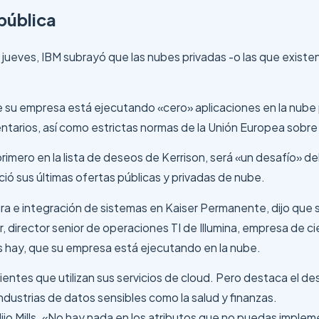
pública
l jueves, IBM subrayó que las nubes privadas -o las que existe
ue su empresa está ejecutando «cero» aplicaciones en la nube 
tarios, así como estrictas normas de la Unión Europea sobr
primero en la lista de deseos de Kerrison, será «un desafío» de
ó sus últimas ofertas públicas y privadas de nube.
tura e integración de sistemas en Kaiser Permanente, dijo qu
er, director senior de operaciones TI de Illumina, empresa de c
as hay, que su empresa está ejecutando en la nube.
ientes que utilizan sus servicios de cloud. Pero destaca el de
ndustrias de datos sensibles como la salud y finanzas.
dijo Mills. «No hay nada en los atributos que no puedas imple