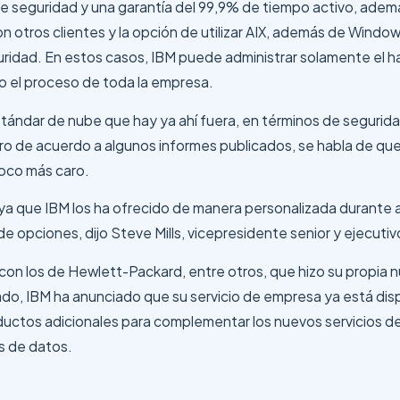
de seguridad y una garantía del 99,9% de tiempo activo, ademá
otros clientes y la opción de utilizar AIX, además de Window
idad. En estos casos, IBM puede administrar solamente el hard
o el proceso de toda la empresa.
tándar de nube que hay ya ahí fuera, en términos de seguridad, 
ro de acuerdo a algunos informes publicados, se habla de que
poco más caro.
a que IBM los ha ofrecido de manera personalizada durante a
 opciones, dijo Steve Mills, vicepresidente senior y ejecutiv
con los de Hewlett-Packard, entre otros, que hizo su propia 
o, IBM ha anunciado que su servicio de empresa ya está dispo
roductos adicionales para complementar los nuevos servicios
s de datos.