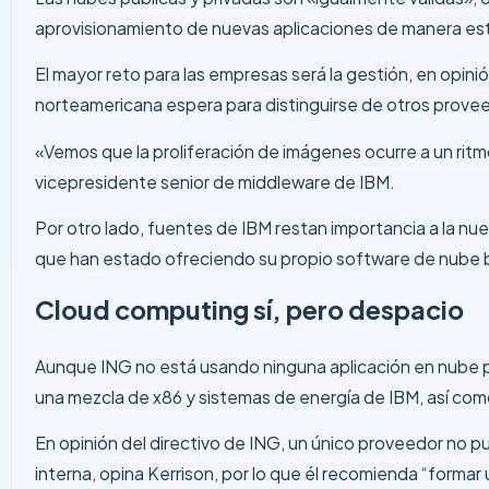
aprovisionamiento de nuevas aplicaciones de manera es
El mayor reto para las empresas será la gestión, en opini
norteamericana espera para distinguirse de otros provee
«Vemos que la proliferación de imágenes ocurre a un ritm
vicepresidente senior de middleware de IBM.
Por otro lado, fuentes de IBM restan importancia a la 
que han estado ofreciendo su propio software de nube bas
Cloud computing sí, pero despacio
Aunque ING no está usando ninguna aplicación en nube pú
una mezcla de x86 y sistemas de energía de IBM, así como 
En opinión del directivo de ING, un único proveedor no 
interna, opina Kerrison, por lo que él recomienda “forma