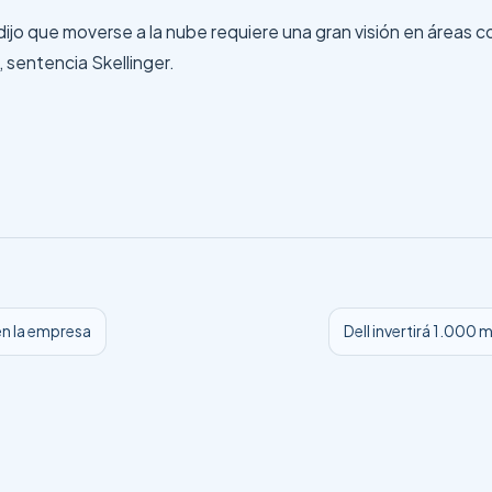
a, dijo que moverse a la nube requiere una gran visión en áreas
 sentencia Skellinger.
en la empresa
Dell invertirá 1.000