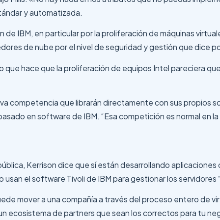
tándar y automatizada.
ón de IBM, en particular por la proliferación de máquinas virt
dores de nube por el nivel de seguridad y gestión que dice p
o que hace que la proliferación de equipos Intel pareciera q
nueva competencia que librarán directamente con sus propios 
ado en software de IBM. “Esa competición es normal en la ind
blica, Kerrison dice que sí están desarrollando aplicaciones
usan el software Tivoli de IBM para gestionar los servidores “
puede mover a una compañía a través del proceso entero de vir
r un ecosistema de partners que sean los correctos para tu ne