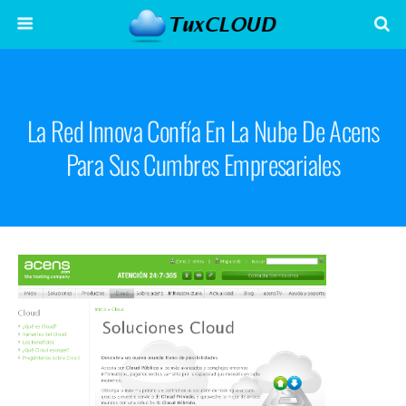
La Red Innova Confía En La Nube De Acens
Para Sus Cumbres Empresariales