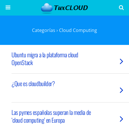
Categorías ›
Cloud Computing
Ubuntu migra a la plataforma cloud
OpenStack
¿Que es cloudbuilder?
Las pymes españolas superan la media de
‘cloud computing’ en Europa